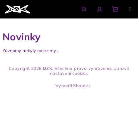
Přejít
na
obsah
Nákupn
Hledat
Přihlášení
Novinky
košík
Záznamy nebyly nalezeny...
Z
Copyright 2026
DZK
. Všechna práva vyhrazena.
Upravit
á
nastavení cookies
p
Vytvořil Shoptet
a
t
í