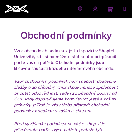
Přejít
na
obsah
Nákupn
Hledat
Přihlášení
Obchodní podmínky
košík
Vzor obchodních podmínek je k dispozici v Shoptet
Univerzitě, kde si ho
můžete stáhnout
a přizpůsobit
podle vašich potřeb. Obchodní podmínky jsou
klíčovou součástí každého internetového obchodu.
Vzor obchodních podmínek není součástí dodávané
služby a za případný vznik škody nenese společnost
Shoptet odpovědnost. Tedy i za případné pokuty od
ČOI. Vždy doporučujeme konzultovat ještě s vašimi
právníky, jelikož je vždy třeba připravit obchodní
podmínky v souladu s vaším e-shopem.
Před vyvěšením podmínek na váš e-shop si je
přizpůsobte podle svých potřeb, protože tyto