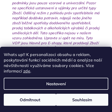
podmínky jsou pouze vzorové a univerzální. Pozor
na specifická ustanovení a výjimky pro určité typy
Zboží. Odlišný režim z pohledu práv spotřebitele má
například dodávka potravin, nápojů nebo jiného
zboží běžné spotřeby dodávaného spotřebiteli,
prodej tabákových a alkoholických výrobků či prodej
uměleckých děl. Tato specifika nejsou v našem
vzoru zohledněna. Upravte si opět na míru. Tyto
VOP jsou hlavně pro E-shopy, které prodávají Zboží
primárně spotřebitelům. Řada ustanovení však jde
ve VOP upravit ve vztahu k podnikateli lépe pro
Whats up!! K personalizaci obsahu a reklam,
Vás jako prodávající. Pokud tedy prodáváte hlavně
poskytování funkcí sociálních médií a analýze naší
podnikatelům, můžete po konzultaci se svým
návštěvnosti využíváme soubory cookies. Více
právním zástupcem spoustu ustanovení upravit ve
informací
zde
.
svůj prospěch (například práva z vad, odstoupení…).
Z
Nastavení
Copyright 2026
DZK
. Všechna práva vyhrazena.
Upravit
á
nastavení cookies
p
Odmítnout
Souhlasím
Vytvořil Shoptet
a