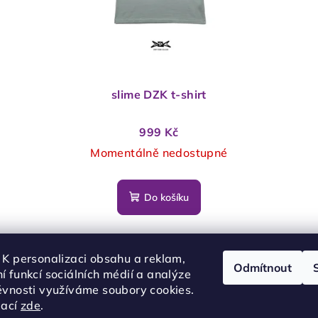
slime DZK t-shirt
999 Kč
Momentálně nedostupné
Do košíku
oversized, 100% bavlna, digitální tisk,
dostupné ve dvou barevných variantách
 K personalizaci obsahu a reklam,
Odmítnout
í funkcí sociálních médií a analýze
ěvnosti využíváme soubory cookies.
mací
zde
.
2
položek celkem