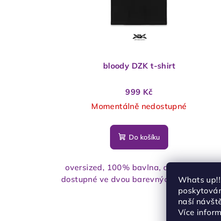
p
u
r
k
o
t
d
bloody DZK t-shirt
ů
u
999 Kč
k
Momentálně nedostupné
t
Do košíku
ů
oversized, 100% bavlna, digitální tisk,
dostupné ve dvou barevných variantách
Whats up!!
poskytován
naší návšt
Více infor