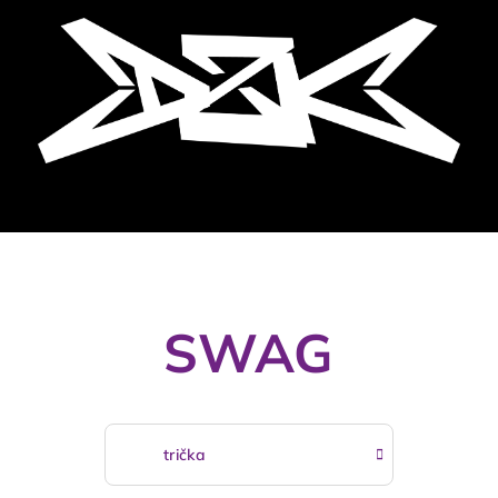
SWAG
trička